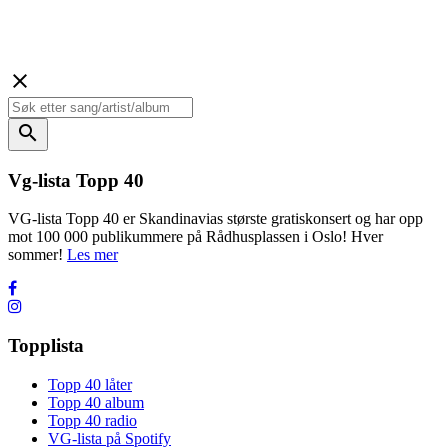
close
search
Vg-lista Topp 40
VG-lista Topp 40 er Skandinavias største gratiskonsert og har opp
mot 100 000 publikummere på Rådhusplassen i Oslo! Hver
sommer!
Les mer
Topplista
Topp 40 låter
Topp 40 album
Topp 40 radio
VG-lista på Spotify