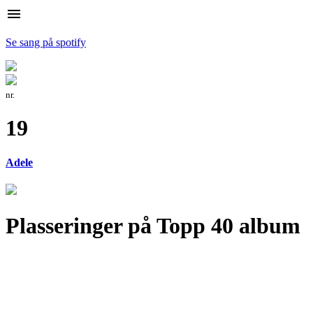
menu
Se sang på spotify
nr.
19
Adele
Plasseringer på Topp 40 album