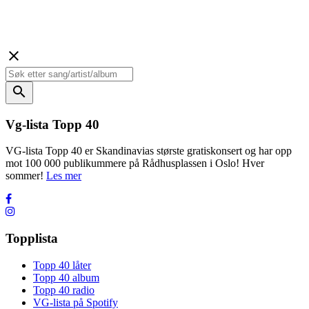
close
search
Vg-lista Topp 40
VG-lista Topp 40 er Skandinavias største gratiskonsert og har opp
mot 100 000 publikummere på Rådhusplassen i Oslo! Hver
sommer!
Les mer
Topplista
Topp 40 låter
Topp 40 album
Topp 40 radio
VG-lista på Spotify