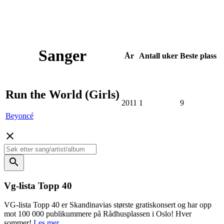
Sanger
År
Antall
uker
Beste
plass
Run the World (Girls)
2011
1
9
Beyoncé
close
search
Vg-lista Topp 40
VG-lista Topp 40 er Skandinavias største gratiskonsert og har opp
mot 100 000 publikummere på Rådhusplassen i Oslo! Hver
sommer!
Les mer