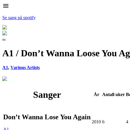
menu
Se sang på spotify
nr.
A1 / Don’t Wanna Loose You Ag
A1
,
Various Artists
Sanger
År
Antall
uker
B
Don’t Wanna Lose You Again
2010
6
4
A1