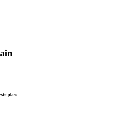
ain
este
plass