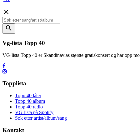
close
search
Vg-lista Topp 40
VG-lista Topp 40 er Skandinavias største gratiskonsert og har opp
Topplista
Topp 40 låter
Topp 40 album
Topp 40 radio
VG-lista på Spotify
Søk etter artist/album/sang
Kontakt