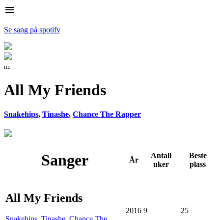
menu
Se sang på spotify
nr.
All My Friends
Snakehips
,
Tinashe
,
Chance The Rapper
Sanger
Antall
Beste
År
uker
plass
All My Friends
2016
9
25
Snakehips
,
Tinashe
,
Chance The