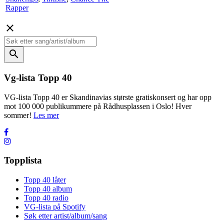
Rapper
close
search
Vg-lista Topp 40
VG-lista Topp 40 er Skandinavias største gratiskonsert og har opp
mot 100 000 publikummere på Rådhusplassen i Oslo! Hver
sommer!
Les mer
Topplista
Topp 40 låter
Topp 40 album
Topp 40 radio
VG-lista på Spotify
Søk etter artist/album/sang