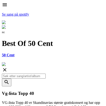
menu
Se sang på spotify
nr.
Best Of 50 Cent
50 Cent
close
search
Vg-lista Topp 40
VG-lista Topp 40 er Skandinavias største gratiskonsert og har opp