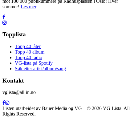
mot 100 000 publikummere på Rådhusplassen i Oslo! Hver
sommer!
Les mer
Topplista
Topp 40 låter
Topp 40 album
Topp 40 radio
VG-lista på Spotify
Søk etter artist/album/sang
Kontakt
vglista@all-in.no
Listen utarbeidet av Bauer Media og VG – © 2026 VG-Lista. All
Rights Reserved.