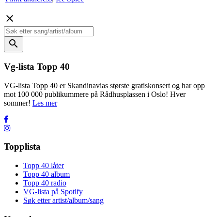
close
search
Vg-lista Topp 40
VG-lista Topp 40 er Skandinavias største gratiskonsert og har opp
mot 100 000 publikummere på Rådhusplassen i Oslo! Hver
sommer!
Les mer
Topplista
Topp 40 låter
Topp 40 album
Topp 40 radio
VG-lista på Spotify
Søk etter artist/album/sang