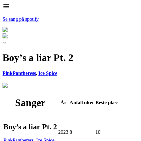
menu
Se sang på spotify
nr.
Boy’s a liar Pt. 2
PinkPantheress
,
Ice Spice
Sanger
År
Antall
uker
Beste
plass
Boy’s a liar Pt. 2
2023
8
10
PinkPantheress
,
Ice Spice