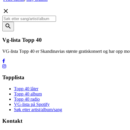
close
search
Vg-lista Topp 40
VG-lista Topp 40 er Skandinavias største gratiskonsert og har opp
Topplista
Topp 40 låter
Topp 40 album
Topp 40 radio
VG-lista på Spotify
Søk etter artist/album/sang
Kontakt