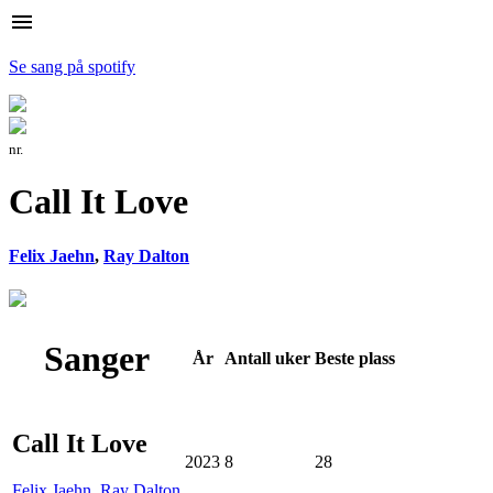
menu
Se sang på spotify
nr.
Call It Love
Felix Jaehn
,
Ray Dalton
Sanger
År
Antall
uker
Beste
plass
Call It Love
2023
8
28
Felix Jaehn
,
Ray Dalton