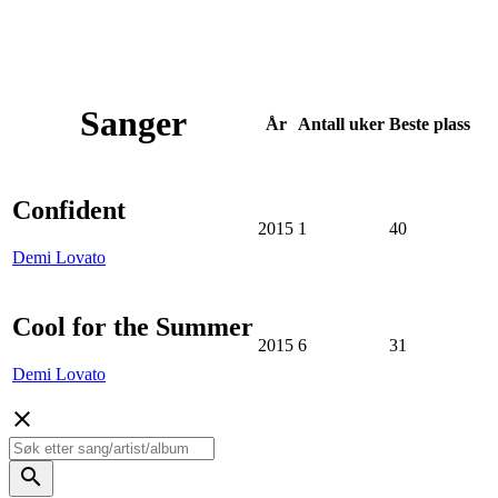
Sanger
År
Antall
uker
Beste
plass
Confident
2015
1
40
Demi Lovato
Cool for the Summer
2015
6
31
Demi Lovato
close
search