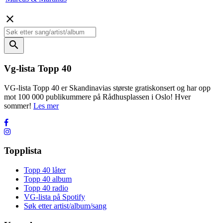
close
search
Vg-lista Topp 40
VG-lista Topp 40 er Skandinavias største gratiskonsert og har opp
mot 100 000 publikummere på Rådhusplassen i Oslo! Hver
sommer!
Les mer
Topplista
Topp 40 låter
Topp 40 album
Topp 40 radio
VG-lista på Spotify
Søk etter artist/album/sang