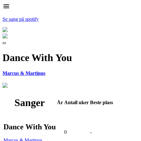
menu
Se sang på spotify
nr.
Dance With You
Marcus & Martinus
Sanger
År
Antall
uker
Beste
plass
Dance With You
0
-
Marcus & Martinus