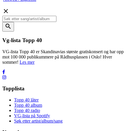
close
search
Vg-lista Topp 40
VG-lista Topp 40 er Skandinavias største gratiskonsert og har opp
mot 100 000 publikummere på Rådhusplassen i Oslo! Hver
sommer!
Les mer
Topplista
Topp 40 låter
Topp 40 album
Topp 40 radio
VG-lista på Spotify
Søk etter artist/album/sang