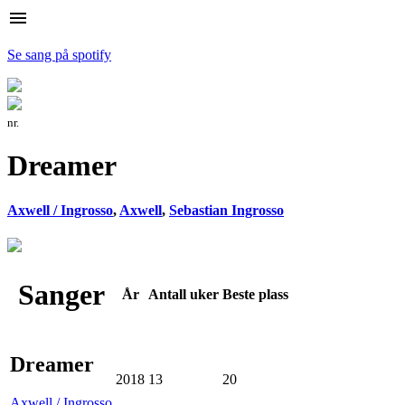
menu
Se sang på spotify
nr.
Dreamer
Axwell / Ingrosso
,
Axwell
,
Sebastian Ingrosso
Sanger
År
Antall
uker
Beste
plass
Dreamer
2018
13
20
Axwell / Ingrosso