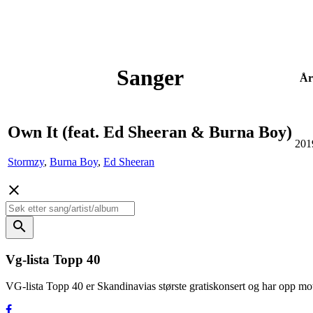
Sanger
År
Own It (feat. Ed Sheeran & Burna Boy)
201
Stormzy
,
Burna Boy
,
Ed Sheeran
close
search
Vg-lista Topp 40
VG-lista Topp 40 er Skandinavias største gratiskonsert og har opp