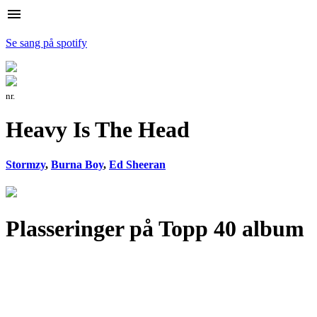
menu
Se sang på spotify
nr.
Heavy Is The Head
Stormzy
,
Burna Boy
,
Ed Sheeran
Plasseringer på Topp 40 album