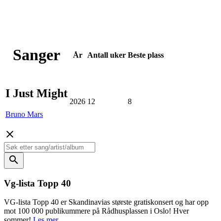
Sanger
År
Antall
uker
Beste
plass
I Just Might
2026
12
8
Bruno Mars
close
search
Vg-lista Topp 40
VG-lista Topp 40 er Skandinavias største gratiskonsert og har opp
mot 100 000 publikummere på Rådhusplassen i Oslo! Hver
sommer!
Les mer