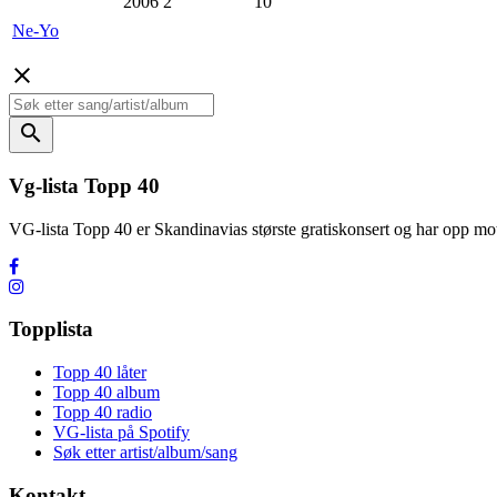
2006
2
10
Ne-Yo
close
search
Vg-lista Topp 40
VG-lista Topp 40 er Skandinavias største gratiskonsert og har opp
Topplista
Topp 40 låter
Topp 40 album
Topp 40 radio
VG-lista på Spotify
Søk etter artist/album/sang
Kontakt