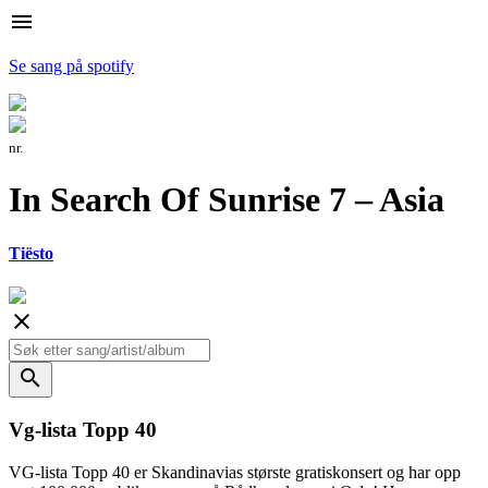
menu
Se sang på spotify
nr.
In Search Of Sunrise 7 – Asia
Tiësto
close
search
Vg-lista Topp 40
VG-lista Topp 40 er Skandinavias største gratiskonsert og har opp