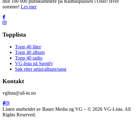
mot 100 000 publikummere på Rådhusplassen i Oslo! Hver
sommer!
Les mer
Topplista
Topp 40 låter
Topp 40 album
Topp 40 radio
VG-lista på Spotify
Søk etter artist/album/sang
Kontakt
vglista@all-in.no
Listen utarbeidet av Bauer Media og VG – © 2026 VG-Lista. All
Rights Reserved.