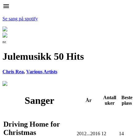
menu
Se sang på spotify
nr.
Julemusikk 50 Hits
Chris Rea
,
Various Artists
Sanger
Antall
Beste
År
uker
plass
Driving Home for
Christmas
2012...2016
12
14