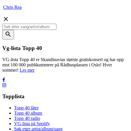
Chris Rea
close
search
Vg-lista Topp 40
VG-lista Topp 40 er Skandinavias største gratiskonsert og har opp
mot 100 000 publikummere på Rådhusplassen i Oslo! Hver
sommer!
Les mer
Topplista
Topp 40 låter
Topp 40 album
Topp 40 radio
VG-lista på Spotify
Søk etter artist/album/sang