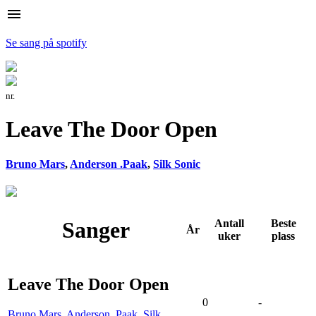
menu
Se sang på spotify
nr.
Leave The Door Open
Bruno Mars
,
Anderson .Paak
,
Silk Sonic
Sanger
Antall
Beste
År
uker
plass
Leave The Door Open
0
-
Bruno Mars
,
Anderson .Paak
,
Silk