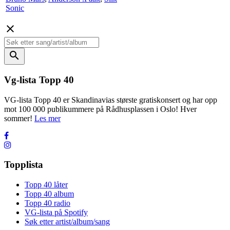
Sonic
close
search
Vg-lista Topp 40
VG-lista Topp 40 er Skandinavias største gratiskonsert og har opp
mot 100 000 publikummere på Rådhusplassen i Oslo! Hver
sommer!
Les mer
Topplista
Topp 40 låter
Topp 40 album
Topp 40 radio
VG-lista på Spotify
Søk etter artist/album/sang