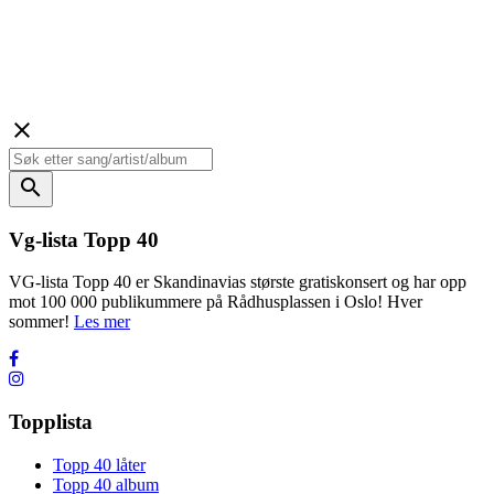
close
search
Vg-lista Topp 40
VG-lista Topp 40 er Skandinavias største gratiskonsert og har opp
mot 100 000 publikummere på Rådhusplassen i Oslo! Hver
sommer!
Les mer
Topplista
Topp 40 låter
Topp 40 album