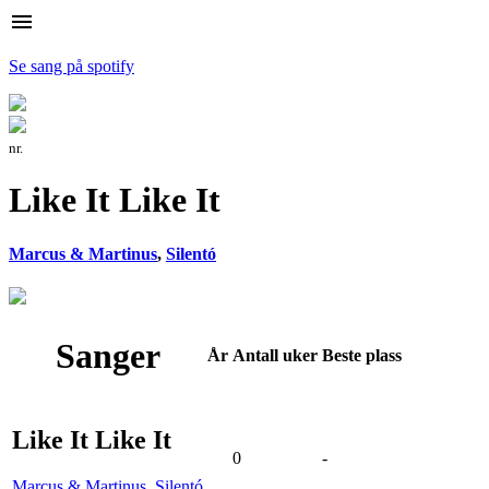
menu
Se sang på spotify
nr.
Like It Like It
Marcus & Martinus
,
Silentó
Sanger
År
Antall
uker
Beste
plass
Like It Like It
0
-
Marcus & Martinus
,
Silentó