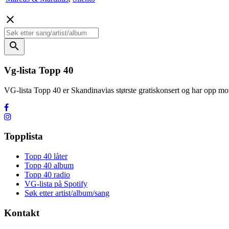
close
search
Vg-lista Topp 40
VG-lista Topp 40 er Skandinavias største gratiskonsert og har opp
Topplista
Topp 40 låter
Topp 40 album
Topp 40 radio
VG-lista på Spotify
Søk etter artist/album/sang
Kontakt