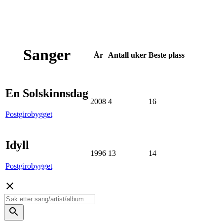
Sanger
År
Antall
uker
Beste
plass
En Solskinnsdag
2008
4
16
Postgirobygget
Idyll
1996
13
14
Postgirobygget
close
search