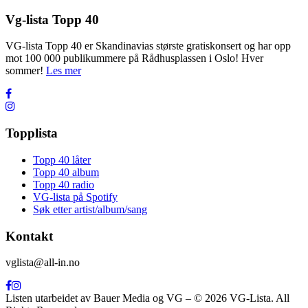
Vg-lista Topp 40
VG-lista Topp 40 er Skandinavias største gratiskonsert og har opp
mot 100 000 publikummere på Rådhusplassen i Oslo! Hver
sommer!
Les mer
Topplista
Topp 40 låter
Topp 40 album
Topp 40 radio
VG-lista på Spotify
Søk etter artist/album/sang
Kontakt
vglista@all-in.no
Listen utarbeidet av Bauer Media og VG – © 2026 VG-Lista. All