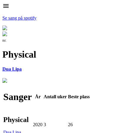
menu
Se sang på spotify
nr.
Physical
Dua Lipa
Sanger
År
Antall
uker
Beste
plass
Physical
2020
3
26
Dua Lipa