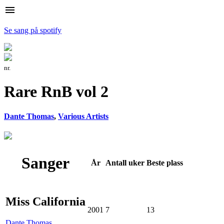
menu
Se sang på spotify
nr.
Rare RnB vol 2
Dante Thomas
,
Various Artists
Sanger
År
Antall
uker
Beste
plass
Miss California
2001
7
13
Dante Thomas