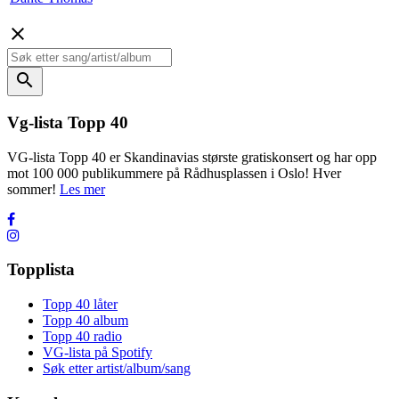
close
search
Vg-lista Topp 40
VG-lista Topp 40 er Skandinavias største gratiskonsert og har opp
mot 100 000 publikummere på Rådhusplassen i Oslo! Hver
sommer!
Les mer
Topplista
Topp 40 låter
Topp 40 album
Topp 40 radio
VG-lista på Spotify
Søk etter artist/album/sang