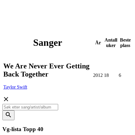
Sanger
Antall
Beste
År
uker
plass
We Are Never Ever Getting
Back Together
2012
18
6
Taylor Swift
close
search
Vg-lista Topp 40