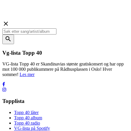
close
search
Vg-lista Topp 40
VG-lista Topp 40 er Skandinavias største gratiskonsert og har opp
mot 100 000 publikummere på Rådhusplassen i Oslo! Hver
sommer!
Les mer
Topplista
Topp 40 låter
Topp 40 album
Topp 40 radio
VG-lista på Spotify