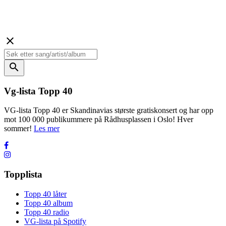
close
search
Vg-lista Topp 40
VG-lista Topp 40 er Skandinavias største gratiskonsert og har opp
mot 100 000 publikummere på Rådhusplassen i Oslo! Hver
sommer!
Les mer
Topplista
Topp 40 låter
Topp 40 album
Topp 40 radio
VG-lista på Spotify