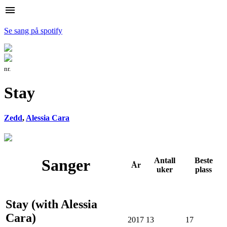
menu
Se sang på spotify
nr.
Stay
Zedd
,
Alessia Cara
Sanger
Antall
Beste
År
uker
plass
Stay (with Alessia
Cara)
2017
13
17