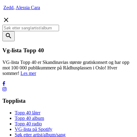
Zedd
,
Alessia Cara
close
search
Vg-lista Topp 40
VG-lista Topp 40 er Skandinavias største gratiskonsert og har opp
mot 100 000 publikummere på Rådhusplassen i Oslo! Hver
sommer!
Les mer
Topplista
Topp 40 låter
Topp 40 album
Topp 40 radio
VG-lista på Spotify
Søk etter artist/album/sang