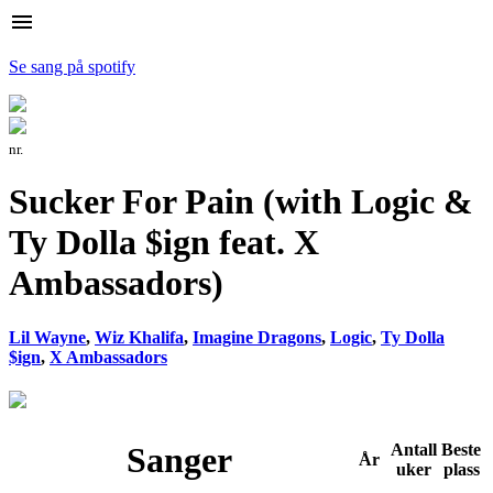
menu
Se sang på spotify
nr.
Sucker For Pain (with Logic &
Ty Dolla $ign feat. X
Ambassadors)
Lil Wayne
,
Wiz Khalifa
,
Imagine Dragons
,
Logic
,
Ty Dolla
$ign
,
X Ambassadors
Sanger
Antall
Beste
År
uker
plass