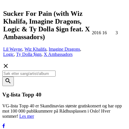
Sucker For Pain (with Wiz
Khalifa, Imagine Dragons,
Logic & Ty Dolla $ign feat. X
2016
16
3
Ambassadors)
Lil Wayne
,
Wiz Khalifa
,
Imagine Dragons
,
Logic
,
Ty Dolla $ign
,
X Ambassadors
close
search
Vg-lista Topp 40
VG-lista Topp 40 er Skandinavias største gratiskonsert og har opp
mot 100 000 publikummere på Rådhusplassen i Oslo! Hver
sommer!
Les mer