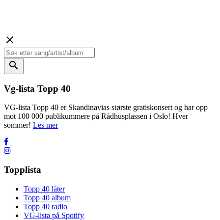
close
search
Vg-lista Topp 40
VG-lista Topp 40 er Skandinavias største gratiskonsert og har opp
mot 100 000 publikummere på Rådhusplassen i Oslo! Hver
sommer!
Les mer
Topplista
Topp 40 låter
Topp 40 album
Topp 40 radio
VG-lista på Spotify