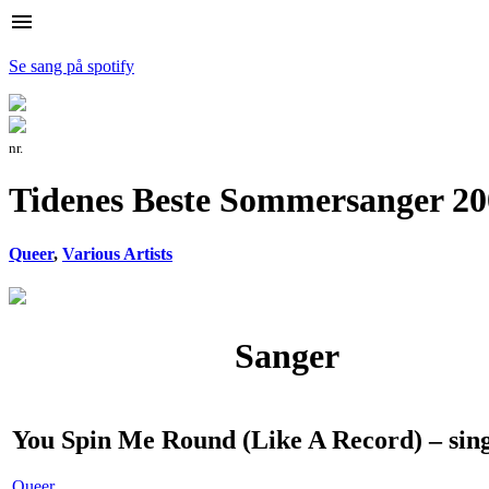
menu
Se sang på spotify
nr.
Tidenes Beste Sommersanger 200
Queer
,
Various Artists
Sanger
You Spin Me Round (Like A Record) – sin
Queer