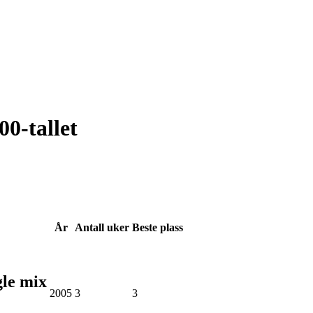
0-tallet
År
Antall
uker
Beste
plass
gle mix
2005
3
3