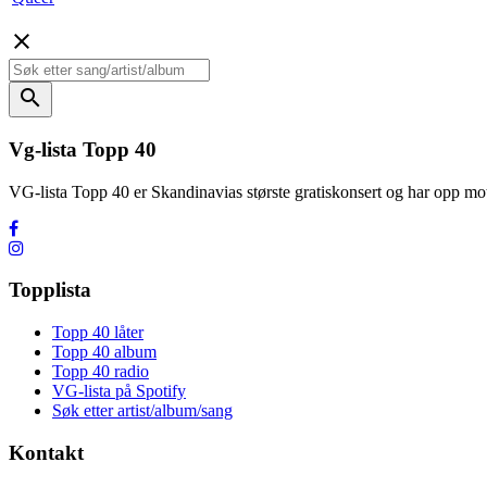
close
search
Vg-lista Topp 40
VG-lista Topp 40 er Skandinavias største gratiskonsert og har opp
Topplista
Topp 40 låter
Topp 40 album
Topp 40 radio
VG-lista på Spotify
Søk etter artist/album/sang
Kontakt