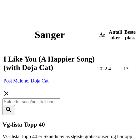
Sanger
Antall
Beste
År
uker
plass
I Like You (A Happier Song)
(with Doja Cat)
2022
4
13
Post Malone
,
Doja Cat
close
search
Vg-lista Topp 40
VG-lista Topp 40 er Skandinavias største gratiskonsert og har opp