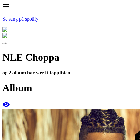
menu
Se sang på spotify
nr.
NLE Choppa
og 2 album har vært i topplisten
Album
remove_red_eye