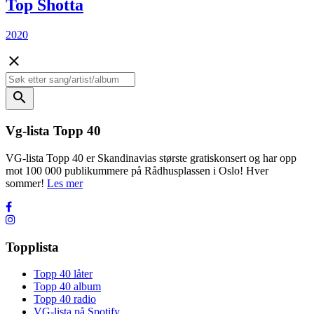
Top Shotta
2020
close
search
Vg-lista Topp 40
VG-lista Topp 40 er Skandinavias største gratiskonsert og har opp
mot 100 000 publikummere på Rådhusplassen i Oslo! Hver
sommer!
Les mer
Topplista
Topp 40 låter
Topp 40 album
Topp 40 radio
VG-lista på Spotify