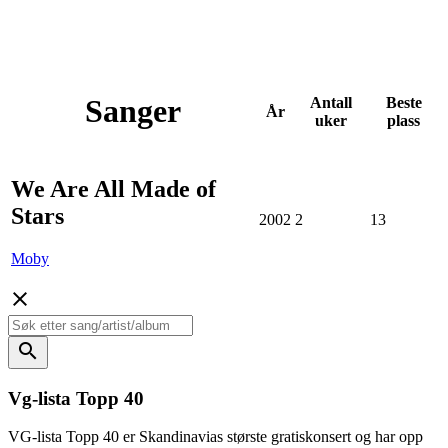
Sanger
Antall
Beste
År
uker
plass
We Are All Made of
Stars
2002
2
13
Moby
close
search
Vg-lista Topp 40
VG-lista Topp 40 er Skandinavias største gratiskonsert og har opp