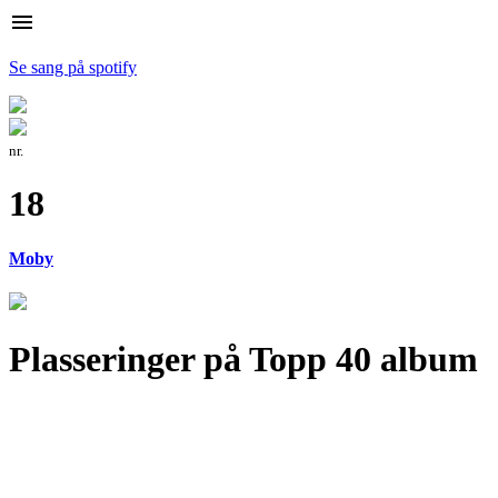
menu
Se sang på spotify
nr.
18
Moby
Plasseringer på Topp 40 album