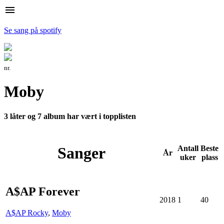
menu
Se sang på spotify
nr.
Moby
3 låter og 7 album har vært i topplisten
Sanger
Antall
Beste
År
uker
plass
A$AP Forever
2018
1
40
A$AP Rocky
,
Moby