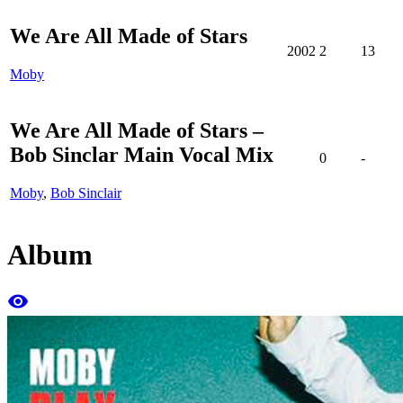
We Are All Made of Stars
2002
2
13
Moby
We Are All Made of Stars –
Bob Sinclar Main Vocal Mix
0
-
Moby
,
Bob Sinclair
Album
remove_red_eye