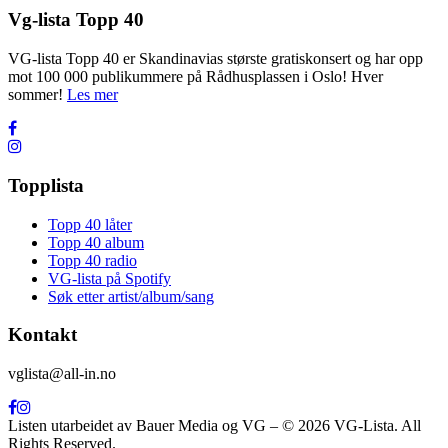
Vg-lista Topp 40
VG-lista Topp 40 er Skandinavias største gratiskonsert og har opp
mot 100 000 publikummere på Rådhusplassen i Oslo! Hver
sommer!
Les mer
Topplista
Topp 40 låter
Topp 40 album
Topp 40 radio
VG-lista på Spotify
Søk etter artist/album/sang
Kontakt
vglista@all-in.no
Listen utarbeidet av Bauer Media og VG – © 2026 VG-Lista. All
Rights Reserved.