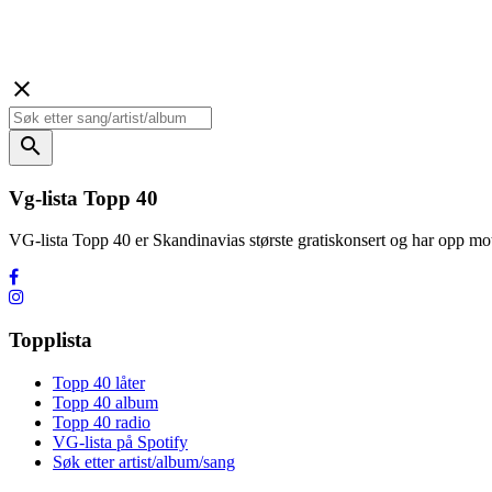
close
search
Vg-lista Topp 40
VG-lista Topp 40 er Skandinavias største gratiskonsert og har opp
Topplista
Topp 40 låter
Topp 40 album
Topp 40 radio
VG-lista på Spotify
Søk etter artist/album/sang