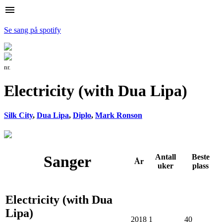
menu
Se sang på spotify
nr.
Electricity (with Dua Lipa)
Silk City
,
Dua Lipa
,
Diplo
,
Mark Ronson
Sanger
Antall
Beste
År
uker
plass
Electricity (with Dua
Lipa)
2018
1
40