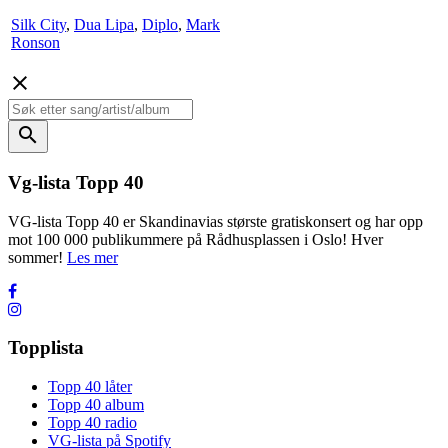
Silk City
,
Dua Lipa
,
Diplo
,
Mark
Ronson
close
search
Vg-lista Topp 40
VG-lista Topp 40 er Skandinavias største gratiskonsert og har opp
mot 100 000 publikummere på Rådhusplassen i Oslo! Hver
sommer!
Les mer
Topplista
Topp 40 låter
Topp 40 album
Topp 40 radio
VG-lista på Spotify