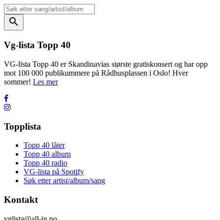
search
Vg-lista Topp 40
VG-lista Topp 40 er Skandinavias største gratiskonsert og har opp
mot 100 000 publikummere på Rådhusplassen i Oslo! Hver
sommer!
Les mer
Topplista
Topp 40 låter
Topp 40 album
Topp 40 radio
VG-lista på Spotify
Søk etter artist/album/sang
Kontakt
vglista@all-in.no