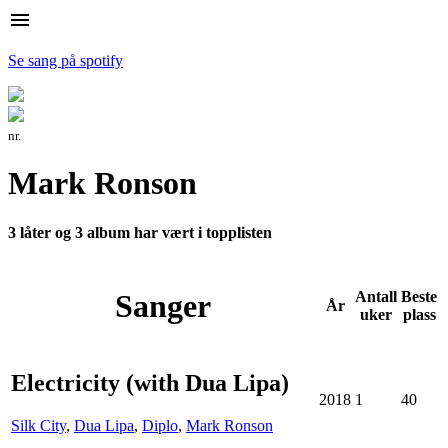
menu
Se sang på spotify
nr.
Mark Ronson
3 låter og 3 album har vært i topplisten
Sanger
Antall
Beste
År
uker
plass
Electricity (with Dua Lipa)
2018
1
40
Silk City
,
Dua Lipa
,
Diplo
,
Mark Ronson