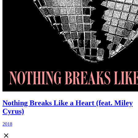
Nothing Breaks Like a Heart (feat. Miley
Cyrus)
2018
close