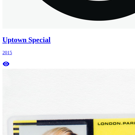
Uptown Special
2015
remove_red_eye