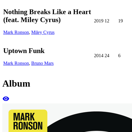
Nothing Breaks Like a Heart
(feat. Miley Cyrus)
2019
12
19
Mark Ronson
,
Miley Cyrus
Uptown Funk
2014
24
6
Mark Ronson
,
Bruno Mars
Album
remove_red_eye