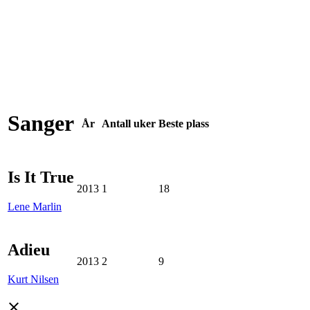
Sanger
År
Antall
uker
Beste
plass
Is It True
2013
1
18
Lene Marlin
Adieu
2013
2
9
Kurt Nilsen
close