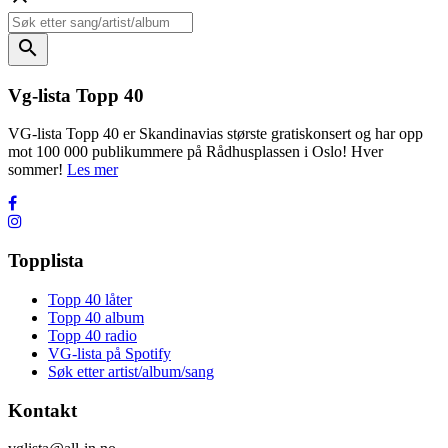
search
Vg-lista Topp 40
VG-lista Topp 40 er Skandinavias største gratiskonsert og har opp
mot 100 000 publikummere på Rådhusplassen i Oslo! Hver
sommer!
Les mer
Topplista
Topp 40 låter
Topp 40 album
Topp 40 radio
VG-lista på Spotify
Søk etter artist/album/sang
Kontakt