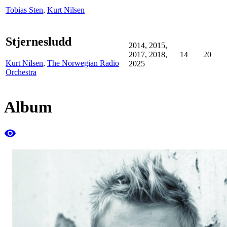
Tobias Sten
,
Kurt Nilsen
Stjernesludd
2014, 2015,
2017, 2018,
14
20
Kurt Nilsen
,
The Norwegian Radio
2025
Orchestra
Album
remove_red_eye