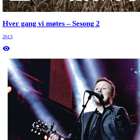
Hver gang vi møtes – Sesong 2
2013
remove_red_eye