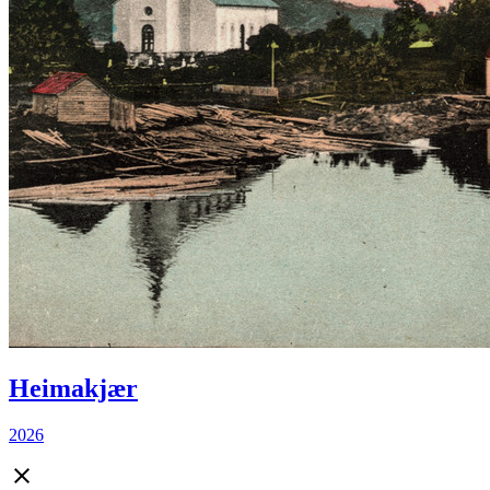
Heimakjær
2026
close