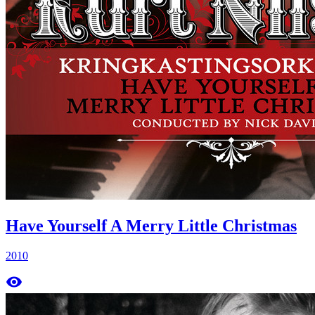
Have Yourself A Merry Little Christmas
2010
remove_red_eye