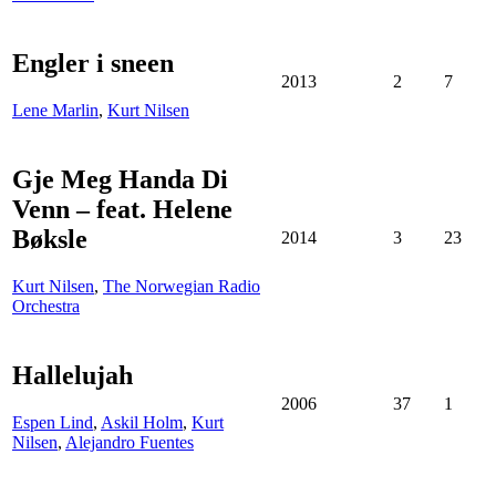
Engler i sneen
2013
2
7
Lene Marlin
,
Kurt Nilsen
Gje Meg Handa Di
Venn – feat. Helene
Bøksle
2014
3
23
Kurt Nilsen
,
The Norwegian Radio
Orchestra
Hallelujah
2006
37
1
Espen Lind
,
Askil Holm
,
Kurt
Nilsen
,
Alejandro Fuentes