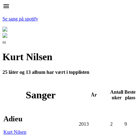
menu
Se sang på spotify
nr.
Kurt Nilsen
25 låter og 13 album har vært i topplisten
Sanger
Antall
Beste
År
uker
plass
Adieu
2013
2
9
Kurt Nilsen