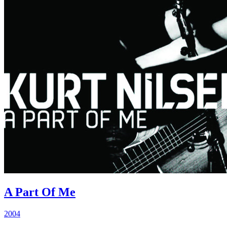
A Part Of Me
2004