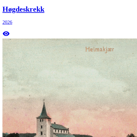
Høgdeskrekk
2026
remove_red_eye