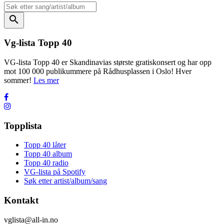
search
Vg-lista Topp 40
VG-lista Topp 40 er Skandinavias største gratiskonsert og har opp
mot 100 000 publikummere på Rådhusplassen i Oslo! Hver
sommer!
Les mer
Topplista
Topp 40 låter
Topp 40 album
Topp 40 radio
VG-lista på Spotify
Søk etter artist/album/sang
Kontakt
vglista@all-in.no