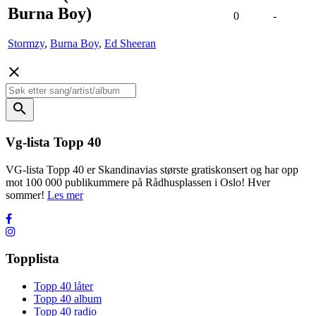
Burna Boy)
0
-
Stormzy
,
Burna Boy
,
Ed Sheeran
close
search
Vg-lista Topp 40
VG-lista Topp 40 er Skandinavias største gratiskonsert og har opp
mot 100 000 publikummere på Rådhusplassen i Oslo! Hver
sommer!
Les mer
Topplista
Topp 40 låter
Topp 40 album
Topp 40 radio