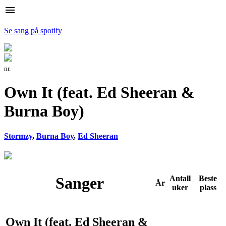
menu
Se sang på spotify
nr.
Own It (feat. Ed Sheeran &
Burna Boy)
Stormzy
,
Burna Boy
,
Ed Sheeran
Sanger
Antall
Beste
År
uker
plass
Own It (feat. Ed Sheeran &