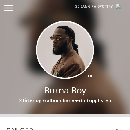
menu
SE SANG PÅ SPOTIFY
nr.
Burna Boy
3 låter og 6 album har vært i topplisten