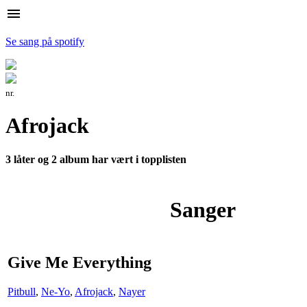
menu
Se sang på spotify
nr.
Afrojack
3 låter og 2 album har vært i topplisten
Sanger
Give Me Everything
Pitbull
,
Ne-Yo
,
Afrojack
,
Nayer