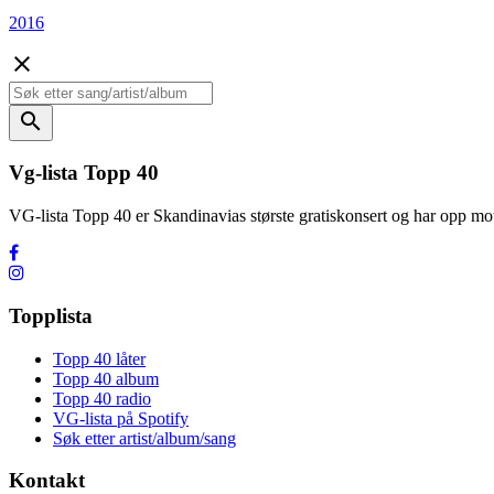
2016
close
search
Vg-lista Topp 40
VG-lista Topp 40 er Skandinavias største gratiskonsert og har opp
Topplista
Topp 40 låter
Topp 40 album
Topp 40 radio
VG-lista på Spotify
Søk etter artist/album/sang
Kontakt