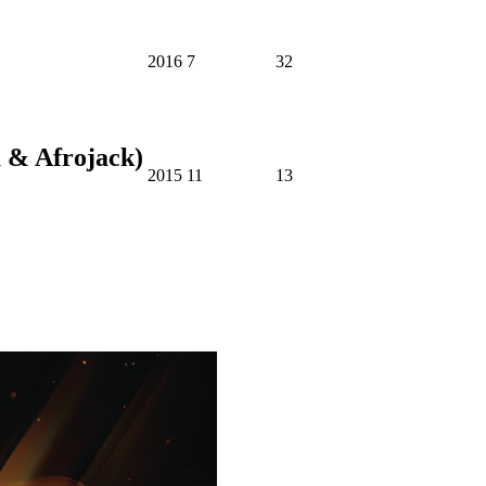
2016
7
32
 & Afrojack)
2015
11
13