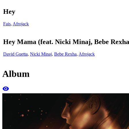
Hey
Fais
,
Afrojack
Hey Mama (feat. Nicki Minaj, Bebe Rexha
David Guetta
,
Nicki Minaj
,
Bebe Rexha
,
Afrojack
Album
remove_red_eye