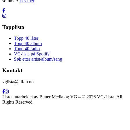
sommer!
Les mer
Topplista
Topp 40 låter
Topp 40 album
Topp 40 radio
VG-lista på Spotify
Søk etter artist/album/sang
Kontakt
vglista@all-in.no
Listen utarbeidet av Bauer Media og VG – © 2026 VG-Lista. All
Rights Reserved.