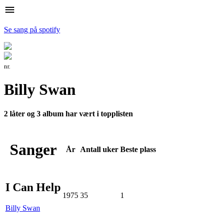
menu
Se sang på spotify
nr.
Billy Swan
2 låter og 3 album har vært i topplisten
Sanger
År
Antall
uker
Beste
plass
I Can Help
1975
35
1
Billy Swan