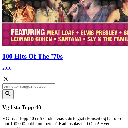
100 Hits Of The ’70s
2010
close
search
Vg-lista Topp 40
VG-lista Topp 40 er Skandinavias største gratiskonsert og har opp
mot 100 000 publikummere på Rådhusplassen i Oslo! Hver