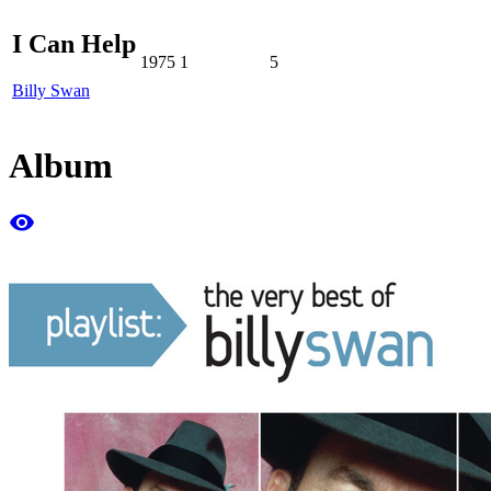
I Can Help
1975
1
5
Billy Swan
Album
remove_red_eye