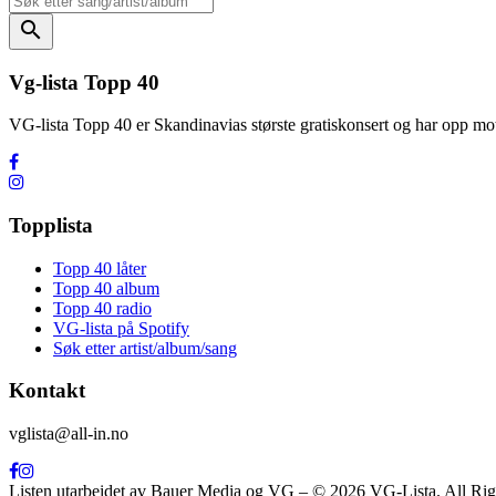
search
Vg-lista Topp 40
VG-lista Topp 40 er Skandinavias største gratiskonsert og har opp
Topplista
Topp 40 låter
Topp 40 album
Topp 40 radio
VG-lista på Spotify
Søk etter artist/album/sang
Kontakt
vglista@all-in.no
Listen utarbeidet av Bauer Media og VG – © 2026 VG-Lista. All Rig