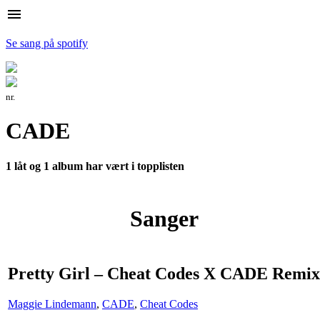
menu
Se sang på spotify
nr.
CADE
1 låt og 1 album har vært i topplisten
Sanger
Pretty Girl – Cheat Codes X CADE Remix
Maggie Lindemann
,
CADE
,
Cheat Codes