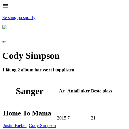
menu
Se sang på spotify
nr.
Cody Simpson
1 låt og 2 album har vært i topplisten
Sanger
År
Antall
uker
Beste
plass
Home To Mama
2015
7
21
Justin Bieber
,
Cody Simpson