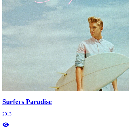
Surfers Paradise
2013
remove_red_eye