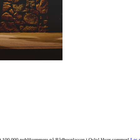
 mot 100 000 publikummere på Rådhusplassen i Oslo! Hver sommer!
Les 