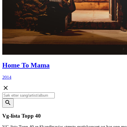
Home To Mama
2014
close
search
Vg-lista Topp 40
VG-lista Topp 40 er Skandinavias største gratiskonsert og har opp