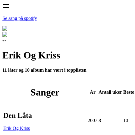
menu
Se sang på spotify
nr.
Erik Og Kriss
11 låter og 10 album har vært i topplisten
Sanger
År
Antall
uker
Beste
Den Låta
2007
8
10
Erik Og Kriss