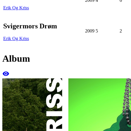
2009
4
6
Erik Og Kriss
Svigermors Drøm
2009
5
2
Erik Og Kriss
Album
remove_red_eye