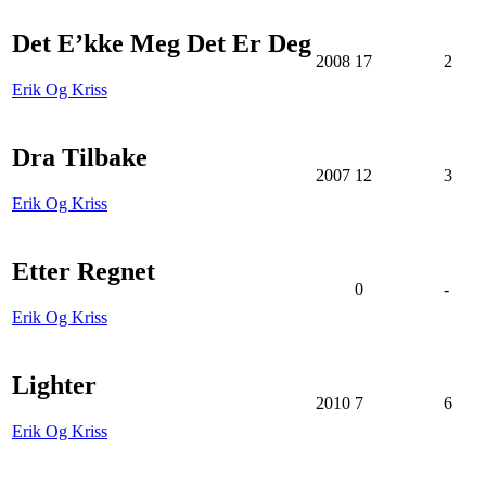
Det E’kke Meg Det Er Deg
2008
17
2
Erik Og Kriss
Dra Tilbake
2007
12
3
Erik Og Kriss
Etter Regnet
0
-
Erik Og Kriss
Lighter
2010
7
6
Erik Og Kriss