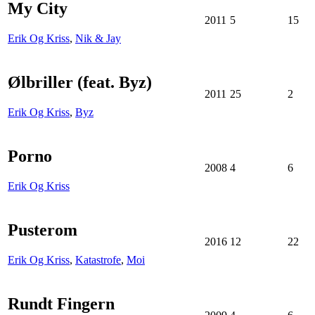
My City
2011
5
15
Erik Og Kriss
,
Nik & Jay
Ølbriller (feat. Byz)
2011
25
2
Erik Og Kriss
,
Byz
Porno
2008
4
6
Erik Og Kriss
Pusterom
2016
12
22
Erik Og Kriss
,
Katastrofe
,
Moi
Rundt Fingern