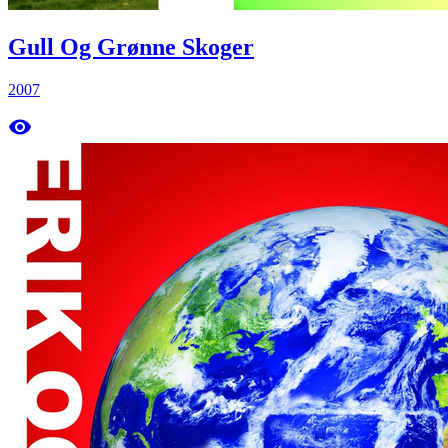
Gull Og Grønne Skoger
2007
remove_red_eye