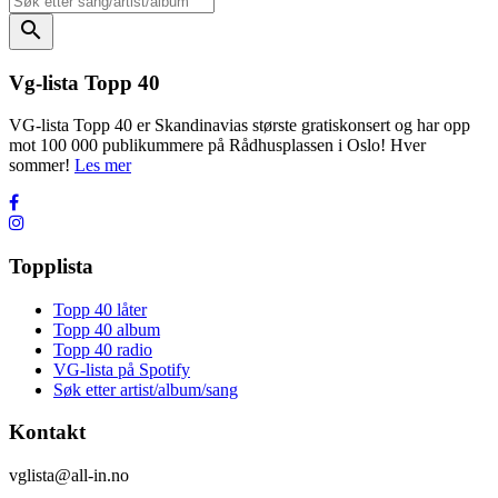
search
Vg-lista Topp 40
VG-lista Topp 40 er Skandinavias største gratiskonsert og har opp
mot 100 000 publikummere på Rådhusplassen i Oslo! Hver
sommer!
Les mer
Topplista
Topp 40 låter
Topp 40 album
Topp 40 radio
VG-lista på Spotify
Søk etter artist/album/sang
Kontakt
vglista@all-in.no