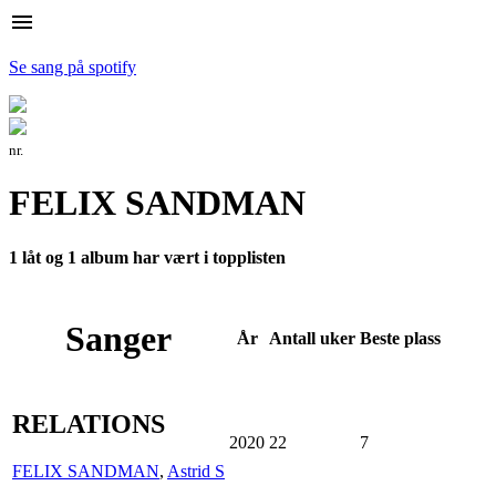
menu
Se sang på spotify
nr.
FELIX SANDMAN
1 låt og 1 album har vært i topplisten
Sanger
År
Antall
uker
Beste
plass
RELATIONS
2020
22
7
FELIX SANDMAN
,
Astrid S