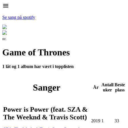
menu
Se sang på spotify
nr.
Game of Thrones
1 låt og 1 album har vært i topplisten
Sanger
Antall
Beste
År
uker
plass
Power is Power (feat. SZA &
The Weeknd & Travis Scott)
2019
1
33