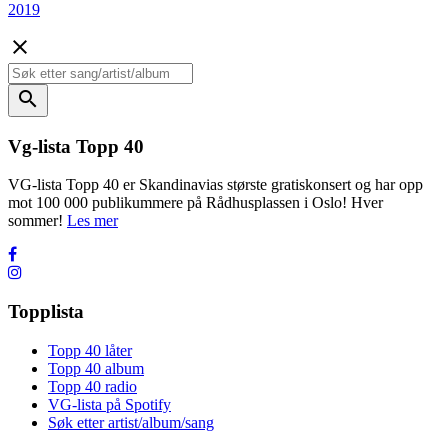
2019
close
search
Vg-lista Topp 40
VG-lista Topp 40 er Skandinavias største gratiskonsert og har opp
mot 100 000 publikummere på Rådhusplassen i Oslo! Hver
sommer!
Les mer
Topplista
Topp 40 låter
Topp 40 album
Topp 40 radio
VG-lista på Spotify
Søk etter artist/album/sang