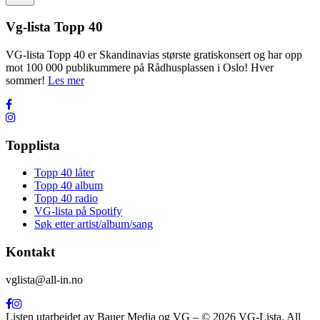
Vg-lista Topp 40
VG-lista Topp 40 er Skandinavias største gratiskonsert og har opp
mot 100 000 publikummere på Rådhusplassen i Oslo! Hver
sommer!
Les mer
Topplista
Topp 40 låter
Topp 40 album
Topp 40 radio
VG-lista på Spotify
Søk etter artist/album/sang
Kontakt
vglista@all-in.no
Listen utarbeidet av Bauer Media og VG – © 2026 VG-Lista. All