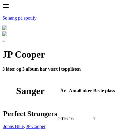
menu
Se sang på spotify
nr.
JP Cooper
3 låter og 3 album har vært i topplisten
Sanger
År
Antall
uker
Beste
plass
Perfect Strangers
2016
16
7
Jonas Blue
,
JP Cooper