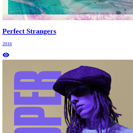
Perfect Strangers
2016
remove_red_eye