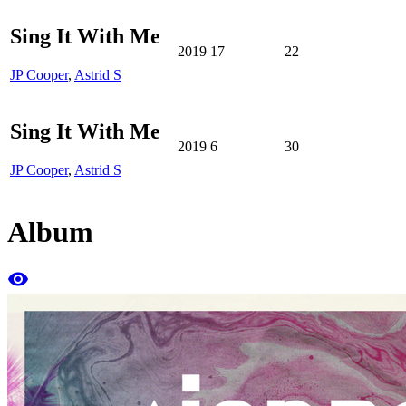
Sing It With Me
2019
17
22
JP Cooper
,
Astrid S
Sing It With Me
2019
6
30
JP Cooper
,
Astrid S
Album
remove_red_eye