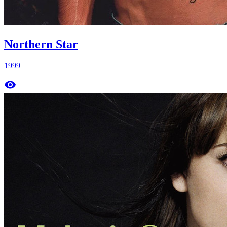
Northern Star
1999
remove_red_eye