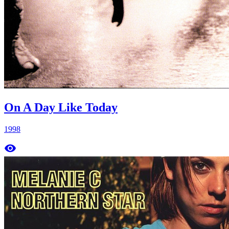
On A Day Like Today
1998
remove_red_eye