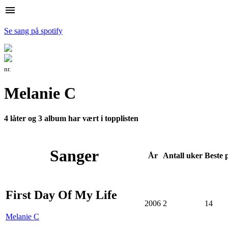
menu
Se sang på spotify
nr.
Melanie C
4 låter og 3 album har vært i topplisten
Sanger
År
Antall
uker
Beste
p
First Day Of My Life
2006
2
14
Melanie C