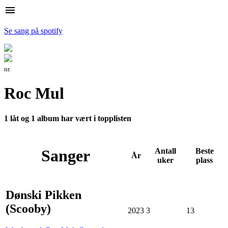
menu
Se sang på spotify
nr.
Roc Mul
1 låt og 1 album har vært i topplisten
Sanger
Antall
Beste
År
uker
plass
Dønski Pikken
(Scooby)
2023
3
13