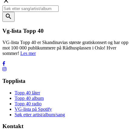
close
search
Vg-lista Topp 40
VG-lista Topp 40 er Skandinavias største gratiskonsert og har opp
mot 100 000 publikummere på Rådhusplassen i Oslo! Hver
sommer!
Les mer
Topplista
Topp 40 låter
Topp 40 album
Topp 40 radio
VG-lista på Spotify
Søk etter artist/album/sang
Kontakt